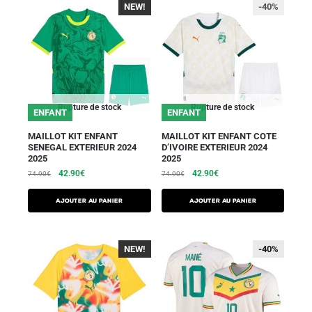
NEW!
-40%
Rupture de stock
Rupture de stock
ENFANT
ENFANT
MAILLOT KIT ENFANT
MAILLOT KIT ENFANT COTE
SENEGAL EXTERIEUR 2024
D’IVOIRE EXTERIEUR 2024
2025
2025
42.90
€
42.90
€
74.90
€
74.90
€
AJOUTER AU PANIER
AJOUTER AU PANIER
NEW!
-40%
-40%
-40%