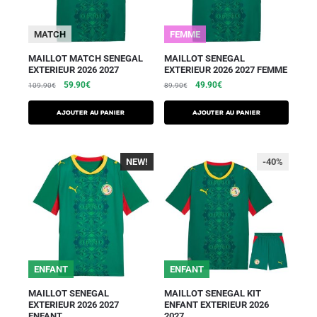
MATCH
FEMME
MAILLOT MATCH SENEGAL
MAILLOT SENEGAL
EXTERIEUR 2026 2027
EXTERIEUR 2026 2027 FEMME
59.90
€
49.90
€
109.90
€
89.90
€
AJOUTER AU PANIER
AJOUTER AU PANIER
NEW!
-40%
-40%
ENFANT
ENFANT
MAILLOT SENEGAL
MAILLOT SENEGAL KIT
EXTERIEUR 2026 2027
ENFANT EXTERIEUR 2026
ENFANT
2027