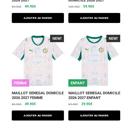
2026 2027
DOMICILE 2026 2027
49.90
€
59.90
€
89.90
€
109.90
€
AJOUTER AU PANIER
AJOUTER AU PANIER
NEW!
-40%
NEW!
-40%
FEMME
ENFANT
MAILLOT SENEGAL DOMICILE
MAILLOT SENEGAL DOMICILE
2026 2027 FEMME
2026 2027 ENFANT
49.90
€
39.90
€
89.90
€
69.90
€
AJOUTER AU PANIER
AJOUTER AU PANIER