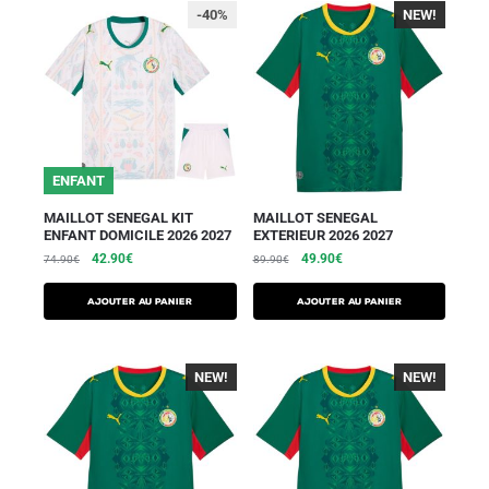
-40%
NEW!
-40%
ENFANT
MAILLOT SENEGAL KIT
MAILLOT SENEGAL
ENFANT DOMICILE 2026 2027
EXTERIEUR 2026 2027
42.90
€
49.90
€
74.90
€
89.90
€
AJOUTER AU PANIER
AJOUTER AU PANIER
NEW!
-40%
NEW!
-40%