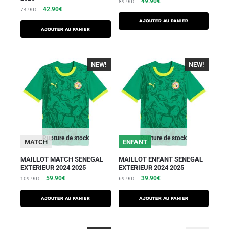
49.90
€
89.90
€
42.90
€
74.90
€
AJOUTER AU PANIER
AJOUTER AU PANIER
NEW!
-40%
NEW!
-40%
Rupture de stock
Rupture de stock
MATCH
ENFANT
MAILLOT MATCH SENEGAL
MAILLOT ENFANT SENEGAL
EXTERIEUR 2024 2025
EXTERIEUR 2024 2025
59.90
€
39.90
€
109.90
€
69.90
€
AJOUTER AU PANIER
AJOUTER AU PANIER