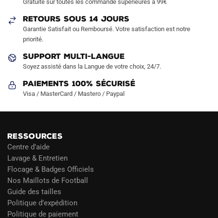
Gratuite sur toutes les commande supérieures à 99€
RETOURS SOUS 14 JOURS
Garantie Satisfait ou Remboursé. Votre satisfaction est notre
priorité.
SUPPORT MULTI-LANGUE
Soyez assisté dans la Langue de votre choix, 24/7.
Paiements 100% Sécurisé
Visa / MasterCard / Mastero / Paypal
RESSOURCES
Centre d’aide
Lavage & Entretien
Flocage & Badges Officiels
Nos Maillots de Football
Guide des tailles
Politique d’expédition
Politique de paiement