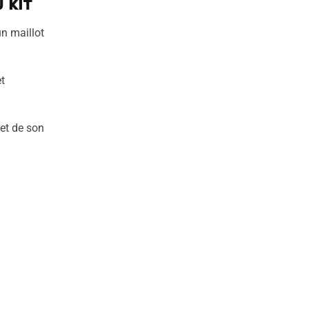
 kit
un maillot
t
 et de son