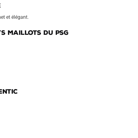
e
t et élégant.
s maillots du PSG
entic