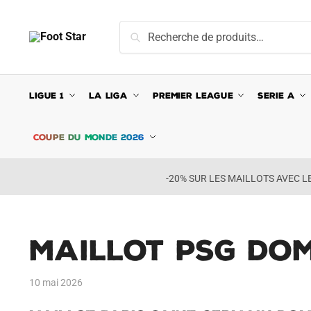
Skip
Skip
to
to
Recherche
Recherche
navigation
content
pour :
LIGUE 1
LA LIGA
PREMIER LEAGUE
SERIE A
COUPE DU MONDE 2026
-20% SUR LES MAILLOTS AVEC 
Maillot PSG Dom
10 mai 2026