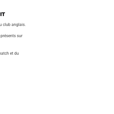
it
du club anglais.
 présents sur
match et du