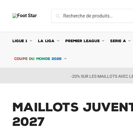
Skip
Skip
to
to
Recherche
Recherche
navigation
content
pour :
LIGUE 1
LA LIGA
PREMIER LEAGUE
SERIE A
COUPE DU MONDE 2026
-20% SUR LES MAILLOTS AVEC 
Maillots Juvent
2027