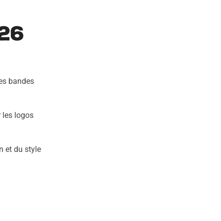
26
res bandes
 les logos
 et du style