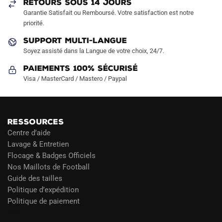
RETOURS SOUS 14 JOURS
Garantie Satisfait ou Remboursé. Votre satisfaction est notre
priorité.
SUPPORT MULTI-LANGUE
Soyez assisté dans la Langue de votre choix, 24/7.
Paiements 100% Sécurisé
Visa / MasterCard / Mastero / Paypal
RESSOURCES
Centre d’aide
Lavage & Entretien
Flocage & Badges Officiels
Nos Maillots de Football
Guide des tailles
Politique d’expédition
Politique de paiement
Blog