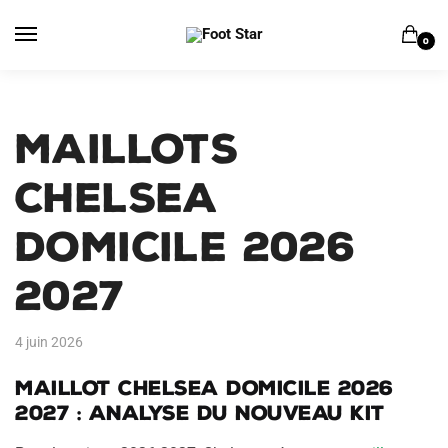
Skip
Skip
to
to
0
navigation
content
Maillots
Chelsea
Domicile 2026
2027
4 juin 2026
Maillot Chelsea domicile 2026
2027 : analyse du nouveau kit