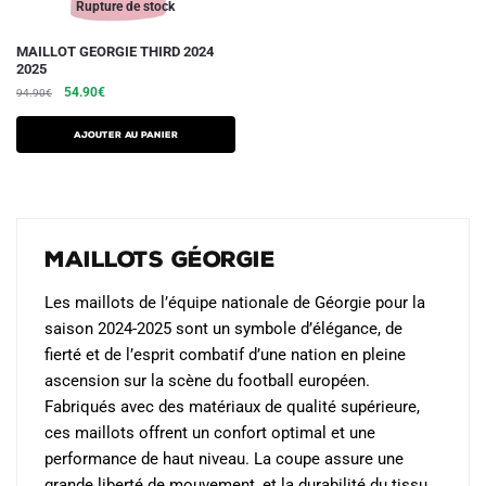
du
du
Rupture de stock
produit
produit
Ce
MAILLOT GEORGIE THIRD 2024
2025
produit
Le
Le
54.90
€
94.90
€
a
prix
prix
plusieurs
initial
actuel
AJOUTER AU PANIER
variations.
était :
est :
94.90€.
54.90€.
Les
options
peuvent
Maillots Géorgie
être
choisies
Les maillots de l’équipe nationale de Géorgie pour la
sur
saison 2024-2025 sont un symbole d’élégance, de
la
fierté et de l’esprit combatif d’une nation en pleine
page
ascension sur la scène du football européen.
du
Fabriqués avec des matériaux de qualité supérieure,
produit
ces maillots offrent un confort optimal et une
performance de haut niveau. La coupe assure une
grande liberté de mouvement, et la durabilité du tissu