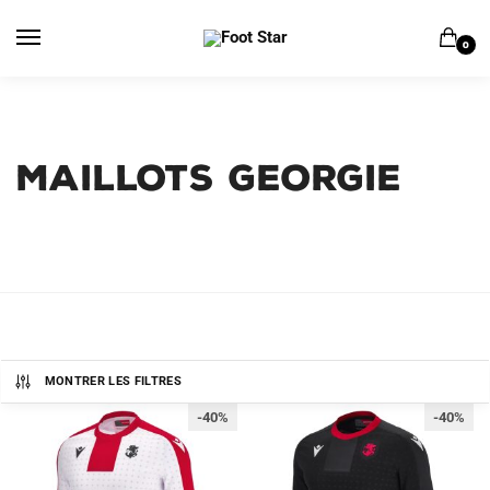
Skip
Skip
to
to
0
navigation
content
MAILLOTS GEORGIE
MONTRER LES FILTRES
-40%
-40%