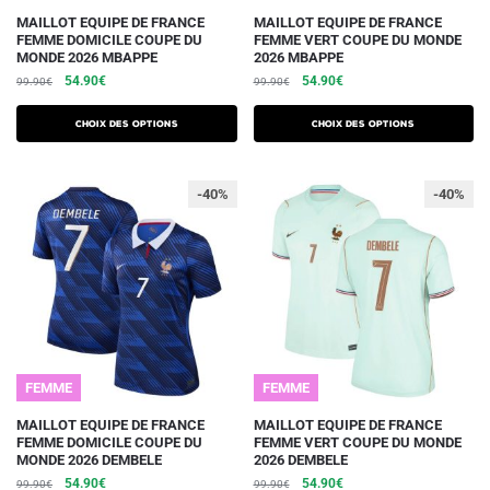
Ce
Ce
MAILLOT EQUIPE DE FRANCE
MAILLOT EQUIPE DE FRANCE
FEMME DOMICILE COUPE DU
FEMME VERT COUPE DU MONDE
produit
produit
MONDE 2026 MBAPPE
2026 MBAPPE
a
a
Le
Le
Le
Le
54.90
€
54.90
€
99.90
€
99.90
€
plusieurs
plusieurs
prix
prix
prix
prix
initial
actuel
initial
actuel
variations.
variations.
Choix des options
Choix des options
était :
est :
était :
est :
Les
Les
99.90€.
54.90€.
99.90€.
54.90€.
options
options
-40%
-40%
peuvent
peuvent
être
être
choisies
choisies
sur
sur
la
la
page
page
du
du
FEMME
FEMME
produit
produit
Ce
Ce
MAILLOT EQUIPE DE FRANCE
MAILLOT EQUIPE DE FRANCE
FEMME DOMICILE COUPE DU
FEMME VERT COUPE DU MONDE
produit
produit
MONDE 2026 DEMBELE
2026 DEMBELE
a
a
Le
Le
Le
Le
54.90
€
54.90
€
99.90
€
99.90
€