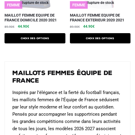
Rupture de stock
Rupture de stock
FEMME
FEMME
produit
Ce
Ce
MAILLOT FEMME EQUIPE DE
MAILLOT FEMME EQUIPE DE
FRANCE DOMICILE 2020 2021
FRANCE EXTERIEUR 2020 2021
produit
produit
Le
Le
Le
Le
44.90
€
44.90
€
89.90
€
89.90
€
a
a
prix
prix
prix
prix
plusieurs
plusieurs
initial
actuel
initial
actuel
Choix des options
Choix des options
variations.
était :
est :
variations.
était :
est :
89.90€.
44.90€.
89.90€.
44.90€.
Les
Les
options
options
peuvent
peuvent
Maillots Femmes Équipe de
être
être
France
choisies
choisies
sur
sur
Inspirés par l’élégance et la fierté du football français,
la
la
les maillots femmes de l’Équipe de France séduisent
page
page
par leur style moderne et leur confort au quotidien.
du
du
Pensés pour accompagner les supportrices pendant
produit
produit
les grandes compétitions comme dans leurs activités
de tous les jours, les modèles 2026 2027 associent