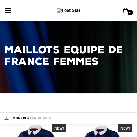
Skip
Skip
to
to
0
navigation
content
MAILLOTS EQUIPE DE
FRANCE FEMMES
MONTRER LES FILTRES
NEW!
-40%
NEW!
-40%