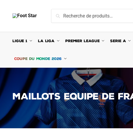
Skip
Skip
to
to
Recherche
Recherche
navigation
content
pour :
LIGUE 1
LA LIGA
PREMIER LEAGUE
SERIE A
COUPE DU MONDE 2026
MAILLOTS EQUIPE DE F