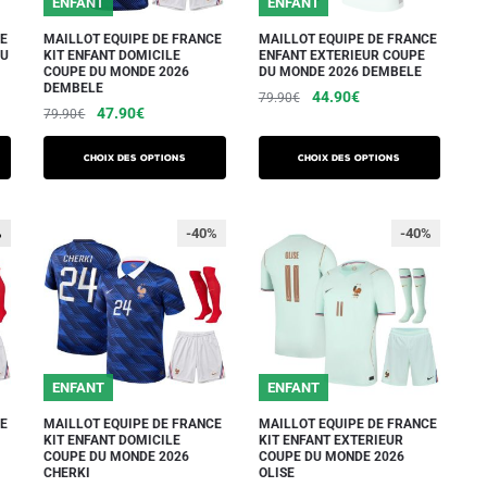
ENFANT
ENFANT
choisies
sur
sur
CE
MAILLOT EQUIPE DE FRANCE
MAILLOT EQUIPE DE FRANCE
la
DU
KIT ENFANT DOMICILE
ENFANT EXTERIEUR COUPE
la
COUPE DU MONDE 2026
DU MONDE 2026 DEMBELE
page
DEMBELE
page
Le
Le
44.90
€
79.90
€
du
Le
Le
47.90
€
79.90
€
du
prix
prix
produit
Ce
prix
prix
initial
actuel
produit
Ce
initial
actuel
produit
Choix des options
Choix des options
était :
est :
produit
était :
est :
a
79.90€.
44.90€.
a
79.90€.
47.90€.
plusieurs
plusieurs
%
%
-40%
-40%
variations.
variations.
Les
Les
options
options
peuvent
peuvent
être
être
choisies
ENFANT
ENFANT
choisies
sur
sur
CE
MAILLOT EQUIPE DE FRANCE
MAILLOT EQUIPE DE FRANCE
la
KIT ENFANT DOMICILE
KIT ENFANT EXTERIEUR
la
COUPE DU MONDE 2026
COUPE DU MONDE 2026
page
CHERKI
OLISE
page