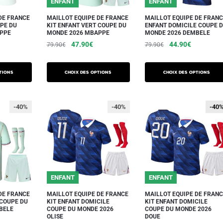
ENFANT
ENFANT
sur
sur
DE FRANCE
MAILLOT EQUIPE DE FRANCE
MAILLOT EQUIPE DE FRAN
la
la
PE DU
KIT ENFANT VERT COUPE DU
ENFANT DOMICILE COUPE 
APPE
MONDE 2026 MBAPPE
MONDE 2026 DEMBELE
page
page
e
Le
Le
Le
Le
47.90
€
44.90
€
79.90
€
79.90
€
du
du
ix
prix
prix
prix
prix
produit
produit
Ce
Ce
ctuel
initial
actuel
initial
actuel
produit
produit
tions
Choix des options
Choix des options
t :
était :
est :
était :
est :
a
a
4.90€.
79.90€.
47.90€.
79.90€.
44.90€.
plusieurs
plusieurs
-40%
-40%
-40
-40
variations.
variations.
Les
Les
options
options
peuvent
peuvent
être
être
choisies
choisies
ENFANT
ENFANT
sur
sur
DE FRANCE
MAILLOT EQUIPE DE FRANCE
MAILLOT EQUIPE DE FRAN
la
la
 COUPE DU
KIT ENFANT DOMICILE
KIT ENFANT DOMICILE
BELE
COUPE DU MONDE 2026
COUPE DU MONDE 2026
page
page
OLISE
DOUE
e