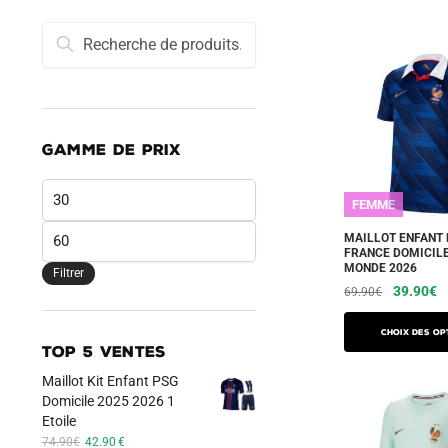
Recherche
Recherche
pour :
GAMME DE PRIX
Prix
FEMME
min
Prix
MAILLOT ENFANT 
FRANCE DOMICIL
max
MONDE 2026
Filtrer
Le
L
39.90
€
69.90
€
prix
pr
Ce
initial
a
Choix des op
produit
TOP 5 VENTES
était :
es
a
69.90€.
3
Maillot Kit Enfant PSG
plusieurs
Domicile 2025 2026 1
Etoile
variations.
Le
Le
74.90
€
42.90
€