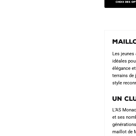
initial
a
produit
Choix des op
produit
était :
es
a
69.90€.
4
plusieurs
variations.
Les
Maill
options
peuvent
Les jeunes 
être
idéales pou
choisies
élégance et
sur
terrains de
style recon
la
page
Un cl
du
produit
L’AS Monaco
et ses nomb
générations
maillot de 