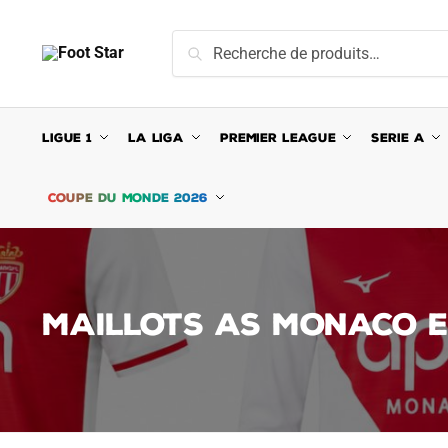
Skip
Skip
to
to
Recherche
Recherche
navigation
content
pour :
LIGUE 1
LA LIGA
PREMIER LEAGUE
SERIE A
COUPE DU MONDE 2026
MAILLOTS AS MONACO 