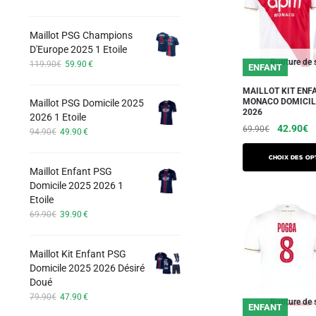
options
prix
prix
initial
actuel
peuvent
Maillot PSG Champions
était :
est :
être
D'Europe 2025 1 Etoile
74.90€.
42.90€.
choisies
Le
Le
Rupture de 
119.90
€
59.90
€
ENFANT
prix
prix
sur
initial
actuel
MAILLOT KIT ENF
la
MONACO DOMICIL
Maillot PSG Domicile 2025
était :
est :
2026
page
2026 1 Etoile
119.90€.
59.90€.
Le
L
42.90
€
69.90
€
Le
Le
du
94.90
€
49.90
€
prix
pr
prix
prix
produit
Ce
initial
a
initial
actuel
Choix des op
produit
Maillot Enfant PSG
était :
est :
était :
es
Domicile 2025 2026 1
a
94.90€.
49.90€.
69.90€.
4
Etoile
plusieurs
Le
Le
69.90
€
39.90
€
variations.
prix
prix
Les
initial
actuel
Maillot Kit Enfant PSG
était :
est :
options
Domicile 2025 2026 Désiré
69.90€.
39.90€.
peuvent
Doué
être
Le
Le
79.90
€
47.90
€
Rupture de 
ENFANT
prix
prix
choisies