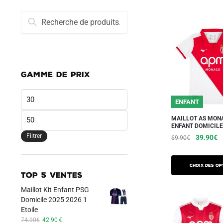
Recherche
Recherche
pour :
GAMME DE PRIX
Prix
ENFANT
min
Prix
MAILLOT AS MON
ENFANT DOMICILE
max
Filtrer
Le
L
39.90
€
69.90
€
prix
pr
Ce
initial
a
produit
Choix des op
était :
es
TOP 5 VENTES
a
69.90€.
3
Maillot Kit Enfant PSG
plusieurs
Domicile 2025 2026 1
variations.
Etoile
Les
Le
Le
74.90
€
42.90
€