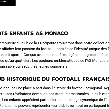
ctuel
produit
produit
tions
t :
2.90€.
ots Enfants AS Monaco
amoureux du club de la Principauté trouveront dans notre collecti
r afficher leur passion du football. Inspirés de l’identité unique d
 esprit sportif. Conçus avec des matières légères et agréables à por
 jeu qu’au quotidien. Les couleurs emblématiques de l’AS Monaco et
naissable qui séduit les jeunes supporters.
ub historique du football françai
 occupe une place à part dans l’histoire du football hexagonal. Rép
reuses révélations devenues des stars internationales, le club mon
. Les enfants apprécient particulièrement l’image dynamique de l’équ
Monaco, ils peuvent représenter leur club favori tout en partageant l