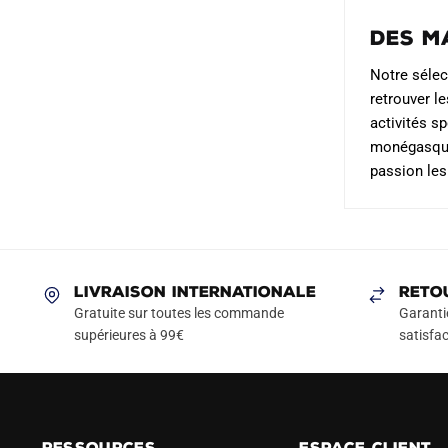
Des m
Notre sélec
retrouver l
activités s
monégasques
passion les
LIVRAISON INTERNATIONALE
RETO
Gratuite sur toutes les commande
Garanti
supérieures à 99€
satisfac
RESSOURCES
ESPACE CLIENT