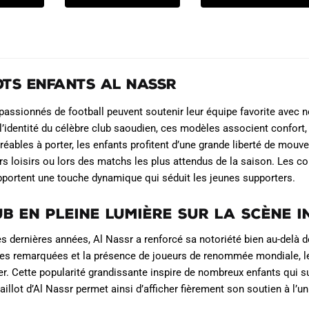
produit
produit
t :
était :
est :
était :
est :
a
a
7.90€.
79.90€.
47.90€.
74.90€.
39.90€.
plusieurs
plusieurs
variations.
variations.
Les
Les
ots Enfants Al Nassr
options
options
peuvent
peuvent
passionnés de football peuvent soutenir leur équipe favorite avec n
être
être
 l’identité du célèbre club saoudien, ces modèles associent confort,
choisies
choisies
gréables à porter, les enfants profitent d’une grande liberté de mouve
rs loisirs ou lors des matchs les plus attendus de la saison. Les co
sur
sur
portent une touche dynamique qui séduit les jeunes supporters.
la
la
page
page
ub en pleine lumière sur la scène 
du
du
produit
produit
s dernières années, Al Nassr a renforcé sa notoriété bien au-delà d
s remarquées et la présence de joueurs de renommée mondiale, le c
r. Cette popularité grandissante inspire de nombreux enfants qui s
aillot d’Al Nassr permet ainsi d’afficher fièrement son soutien à l’u