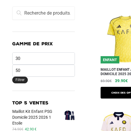
Recherche
Recherche
pour :
GAMME DE PRIX
Prix
ENFANT
min
Prix
MAILLOT ENFANT 
DOMICILE 2025 2
max
Filtrer
Le
L
39.90
€
69.90
€
prix
pr
Ce
initial
a
Choix des op
produit
était :
es
TOP 5 VENTES
a
69.90€.
3
Maillot Kit Enfant PSG
plusieurs
Domicile 2025 2026 1
variations.
Etoile
Les
Le
Le
74.90
€
42.90
€