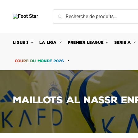
Skip
Skip
to
to
Recherche
Recherche
navigation
content
pour :
LIGUE 1
LA LIGA
PREMIER LEAGUE
SERIE A
COUPE DU MONDE 2026
MAILLOTS AL NASSR EN