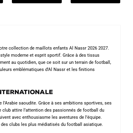
produit
produit
était :
est :
était :
est :
a
a
79.90€.
47.90€.
74.90€.
42.90€.
plusieurs
plusieurs
variations.
variations.
Les
Les
options
options
peuvent
peuvent
otre collection de maillots enfants Al Nassr 2026 2027.
être
être
 style moderne et esprit sportif. Grâce à des tissus
choisies
choisies
ment au quotidien, que ce soit sur un terrain de football,
uleurs emblématiques d’Al Nassr et les finitions
sur
sur
la
la
page
page
internationale
du
du
produit
produit
e l’Arabie saoudite. Grâce à ses ambitions sportives, ses
lub attire l’attention des passionnés de football du
uivent avec enthousiasme les aventures de l’équipe.
n des clubs les plus médiatisés du football asiatique.