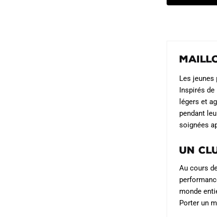
produit
était :
es
a
79.90€.
4
plusieurs
variations.
Les
Maill
options
peuvent
Les jeunes 
être
Inspirés de
choisies
légers et a
sur
pendant leu
soignées ap
la
page
Un cl
du
produit
Au cours de
performance
monde entie
Porter un m