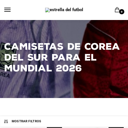
Ir
Ir
a
al
0
la
contenido
navegación
CAMISETAS DE COREA
DEL SUR PARA EL
MUNDIAL 2026
MOSTRAR FILTROS