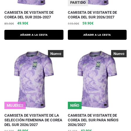
PARTIDO
producto.
producto.
Este
Este
CAMISETA DE VISITANTE DE
CAMISETA DE VISITANTE DE
COREA DEL SUR 2026-2027
COREA DEL SUR 2026/2027
producto
producto
El
El
El
El
49.90
€
59.90
€
89.90
€
119.90
€
tiene
tiene
precio
precio
precio
precio
varias
varias
inicial
actual
inicial
actual
Añadir a la cesta
Añadir a la cesta
variaciones.
era:
es:
variaciones.
era:
es:
89.90€.
49.90€.
119.90€.
59.90€.
Las
Las
Nuevo
-40%
Nuevo
-40%
opciones
opciones
se
se
pueden
pueden
elegir
elegir
en
en
la
la
página
página
del
del
MUJERES
NIÑO
producto.
producto.
Este
Este
CAMISETA DE VISITANTE DE LA
CAMISETA DE VISITANTE DE
SELECCIÓN FEMENINA DE COREA
COREA DEL SUR PARA NIÑOS
producto
producto
DEL SUR 2026/2027
2026/2027
tiene
tiene
El
El
El
El
49.90
€
42.90
€