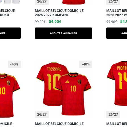
26/27
26/27
BELGIQUE
MAILLOT BELGIQUE DOMICILE
MAILLOT BE
 DOKU
2026 2027 KOMPANY
2026 2027 W
54.90
€
54.
99.90
€
99.90
€
NIER
AJOUTER AU PANIER
AJO
-40%
-40%
26/27
26/27
OMICILE
MAILLOT BELGIQUE DOMICILE
MAILLOT BE