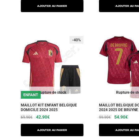
AJOUTER AU PANIER
AJOUTER AU PA
-40%
Rupture de stock
Rupture de s
ENFANT
MAILLOT KIT ENFANT BELGIQUE
MAILLOT BELGIQUE D
DOMICILE 2024 2025
2024 2025 DE BRUYNE
42.90
€
54.90
€
69.90
€
99.90
€
AJOUTER AU PANIER
AJOUTER AU PA