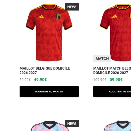
NEW!
-40%
MATCH
MAILLOT BELGIQUE DOMICILE
MAILLOT MATCH BELG
2026 2027
DOMICILE 2026 2027
49.90
€
59.90
€
89.90
€
109.90
€
AJOUTER AU PANIER
AJOUTER AU PA
NEW!
-40%