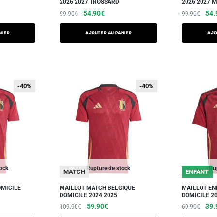
2026 2027 TROSSARD
2026 2027 
54.90
€
54.
99.90
€
99.90
€
NIER
AJOUTER AU PANIER
AJO
-40%
-40%
-40%
-40%
tock
Rupture de stock
Rup
MATCH
ENFANT
OMICILE
MAILLOT MATCH BELGIQUE
MAILLOT EN
DOMICILE 2024 2025
DOMICILE 20
59.90
€
39.
109.90
€
69.90
€