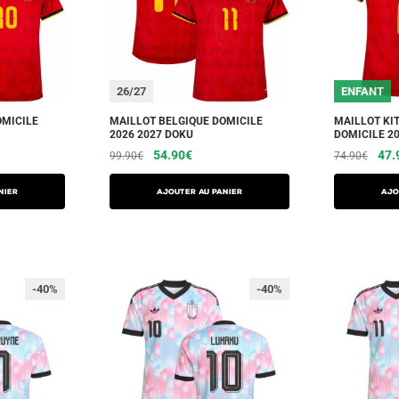
26/27
ENFANT
OMICILE
MAILLOT BELGIQUE DOMICILE
MAILLOT KI
2026 2027 DOKU
DOMICILE 2
54.90
€
47.
99.90
€
74.90
€
NIER
AJOUTER AU PANIER
AJO
-40%
-40%