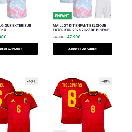
ENFANT
LGIQUE EXTERIEUR
MAILLOT KIT ENFANT BELGIQUE
DOKU
EXTERIEUR 2026 2027 DE BRUYNE
90
€
47.90
€
74.90
€
UTER AU PANIER
AJOUTER AU PANIER
-40%
-40%