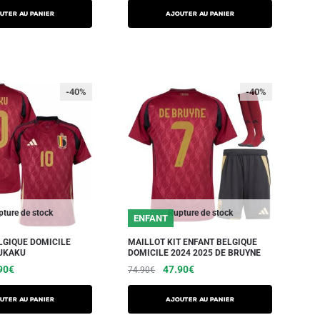
UTER AU PANIER
AJOUTER AU PANIER
-40%
-40%
ture de stock
Rupture de stock
ENFANT
LGIQUE DOMICILE
MAILLOT KIT ENFANT BELGIQUE
LUKAKU
DOMICILE 2024 2025 DE BRUYNE
90
€
47.90
€
74.90
€
UTER AU PANIER
AJOUTER AU PANIER