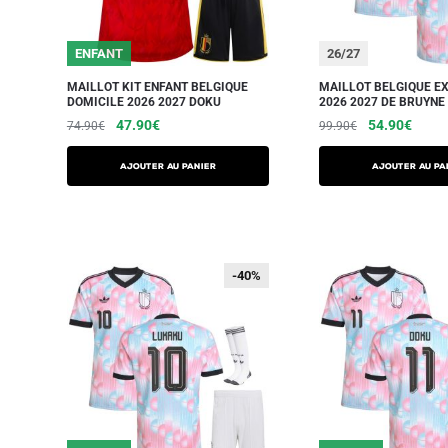
ENFANT
26/27
MAILLOT KIT ENFANT BELGIQUE
MAILLOT BELGIQUE E
DOMICILE 2026 2027 DOKU
2026 2027 DE BRUYNE
47.90
€
54.90
€
74.90
€
99.90
€
AJOUTER AU PANIER
AJOUTER AU PA
-40%
-40%