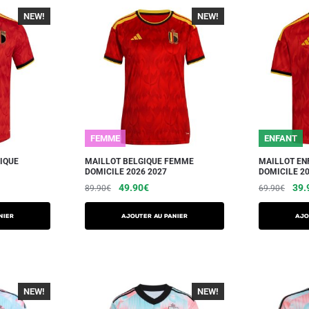
NEW!
-40%
NEW!
-40%
FEMME
ENFANT
IQUE
MAILLOT BELGIQUE FEMME
MAILLOT EN
DOMICILE 2026 2027
DOMICILE 20
49.90
€
39.
89.90
€
69.90
€
NIER
AJOUTER AU PANIER
AJO
NEW!
-40%
NEW!
-40%