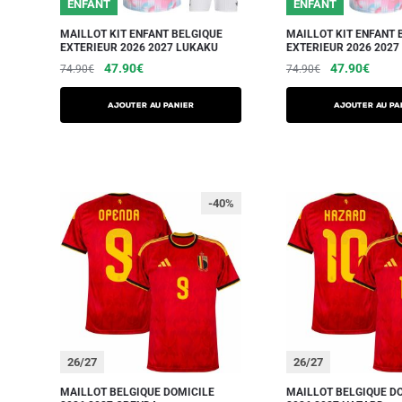
ENFANT
ENFANT
MAILLOT KIT ENFANT BELGIQUE
MAILLOT KIT ENFANT 
EXTERIEUR 2026 2027 LUKAKU
EXTERIEUR 2026 2027
47.90
€
47.90
€
74.90
€
74.90
€
AJOUTER AU PANIER
AJOUTER AU PA
-40%
26/27
26/27
MAILLOT BELGIQUE DOMICILE
MAILLOT BELGIQUE D