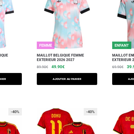
FEMME
ENFANT
IQUE
MAILLOT BELGIQUE FEMME
MAILLOT EN
EXTERIEUR 2026 2027
EXTERIEUR 2
49.90
€
39.
89.90
€
69.90
€
NIER
AJOUTER AU PANIER
AJO
-40%
-40%