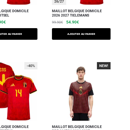
26/27
LGIQUE DOMICILE
MAILLOT BELGIQUE DOMICILE
ITSEL
2026 2027 TIELEMANS
90
€
54.90
€
99.90
€
UTER AU PANIER
AJOUTER AU PANIER
-40%
NEW!
-40%
LGIQUE DOMICILE
MAILLOT BELGIQUE DOMICILE