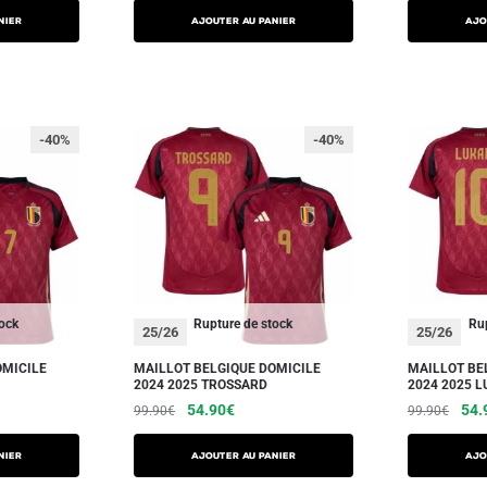
NIER
AJOUTER AU PANIER
AJO
-40%
-40%
tock
Rupture de stock
Rup
25/26
25/26
OMICILE
MAILLOT BELGIQUE DOMICILE
MAILLOT BE
2024 2025 TROSSARD
2024 2025 
54.90
€
54.
99.90
€
99.90
€
NIER
AJOUTER AU PANIER
AJO