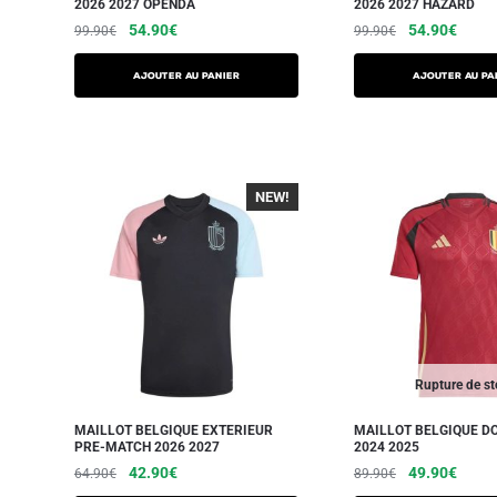
2026 2027 OPENDA
2026 2027 HAZARD
54.90
€
54.90
€
99.90
€
99.90
€
AJOUTER AU PANIER
AJOUTER AU PA
NEW!
-40%
Rupture de s
MAILLOT BELGIQUE EXTERIEUR
MAILLOT BELGIQUE D
PRE-MATCH 2026 2027
2024 2025
42.90
€
49.90
€
64.90
€
89.90
€