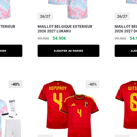
26/27
26/27
XTERIEUR
MAILLOT BELGIQUE EXTERIEUR
MAILLOT BE
2026 2027 LUKAKU
2026 2027 
54.90
€
54.
99.90
€
99.90
€
NIER
AJOUTER AU PANIER
AJO
-40%
-40%
-40%