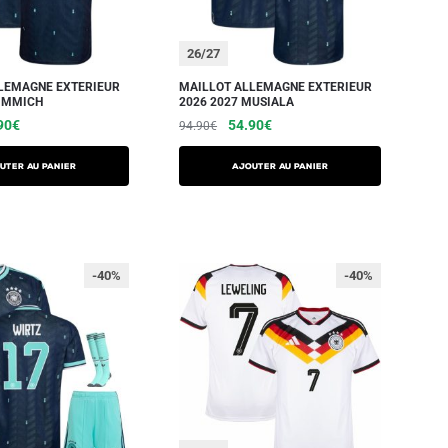
26/27
LEMAGNE EXTERIEUR
MAILLOT ALLEMAGNE EXTERIEUR
KIMMICH
2026 2027 MUSIALA
90
€
54.90
€
94.90
€
UTER AU PANIER
AJOUTER AU PANIER
-40%
-40%