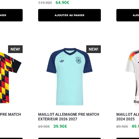
64.90
€
119.90
€
NIER
AJOUTER AU PANIER
AJO
NEW!
-40%
NEW!
-40%
Rup
 PRE MATCH
MAILLOT ALLEMAGNE PRE MATCH
MAILLOT AL
EXTERIEUR 2026 2027
2024 2025
39.90
€
49.
69.90
€
89.90
€