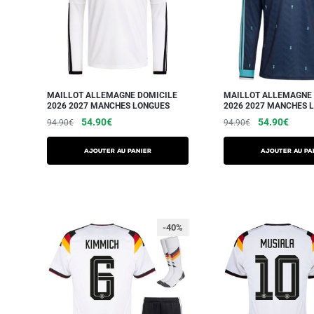
MAILLOT ALLEMAGNE DOMICILE
MAILLOT ALLEMAGNE 
2026 2027 MANCHES LONGUES
2026 2027 MANCHES 
54.90
€
54.90
€
94.90
€
94.90
€
AJOUTER AU PANIER
AJOUTER AU PA
-40%