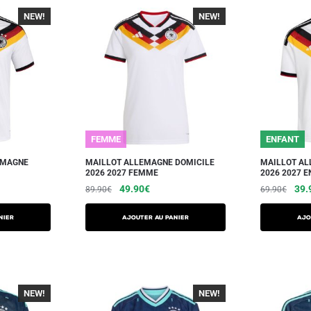
NEW!
-40%
NEW!
-40%
FEMME
ENFANT
EMAGNE
MAILLOT ALLEMAGNE DOMICILE
MAILLOT AL
2026 2027 FEMME
2026 2027 E
49.90
€
39.
89.90
€
69.90
€
NIER
AJOUTER AU PANIER
AJO
NEW!
-40%
NEW!
-40%