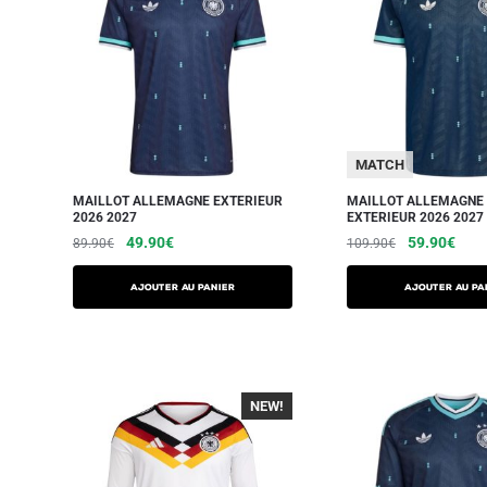
MATCH
MAILLOT ALLEMAGNE EXTERIEUR
MAILLOT ALLEMAGNE
2026 2027
EXTERIEUR 2026 2027
49.90
€
59.90
€
89.90
€
109.90
€
AJOUTER AU PANIER
AJOUTER AU PA
NEW!
-40%