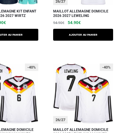
26/27
LEMAGNE KIT ENFANT
MAILLOT ALLEMAGNE DOMICILE
26 2027 WIRTZ
2026 2027 LEWELING
90
€
54.90
€
94.90
€
UTER AU PANIER
AJOUTER AU PANIER
-40%
-40%
26/27
LEMAGNE DOMICILE
MAILLOT ALLEMAGNE DOMICILE