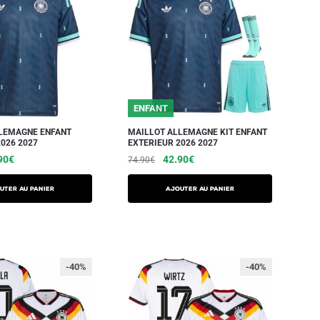
ENFANT
LEMAGNE ENFANT
MAILLOT ALLEMAGNE KIT ENFANT
026 2027
EXTERIEUR 2026 2027
90
€
42.90
€
74.90
€
UTER AU PANIER
AJOUTER AU PANIER
-40%
-40%