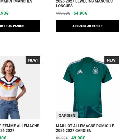
KIMMICH MANCHES
2026 2027 LEWELING MANCHES
LONGUES
.90
€
64.90
€
119.90
€
UTER AU PANIER
AJOUTER AU PANIER
NEW!
-40%
NEW!
-40%
GARDIEN
OP FEMME ALLEMAGNE
MAILLOT ALLEMAGNE DOMICILE
26 2027
2026 2027 GARDIEN
90
€
49.90
€
89.90
€