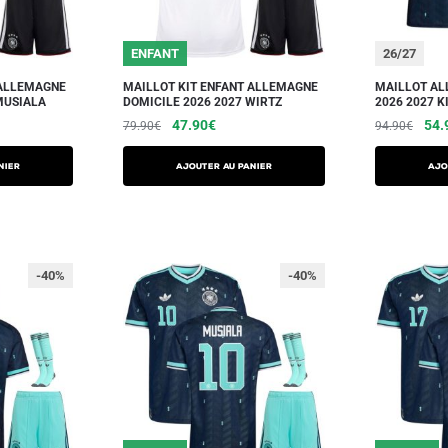
ENFANT
26/27
 ALLEMAGNE
MAILLOT KIT ENFANT ALLEMAGNE
MAILLOT AL
MUSIALA
DOMICILE 2026 2027 WIRTZ
2026 2027 
47.90
€
54.
79.90
€
94.90
€
NIER
AJOUTER AU PANIER
AJO
-40%
-40%