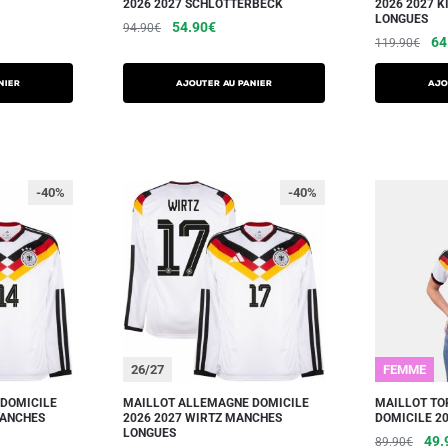
2026 2027 SCHLOTTERBECK
2026 2027 
LONGUES
54.90
€
94.90
€
64
119.90
€
NIER
AJOUTER AU PANIER
AJO
-40%
-40%
26/27
FEMME
DOMICILE
MAILLOT ALLEMAGNE DOMICILE
MAILLOT T
MANCHES
2026 2027 WIRTZ MANCHES
DOMICILE 20
LONGUES
49.
89.90
€