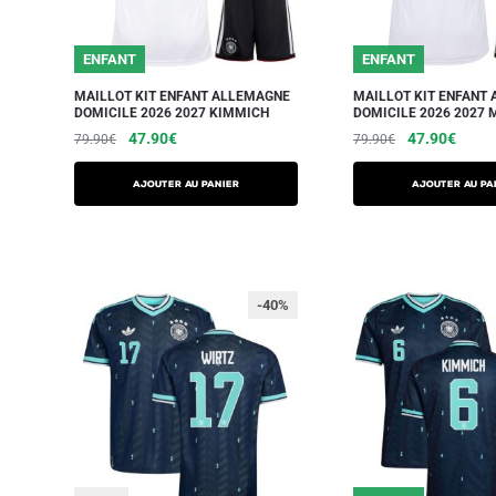
ENFANT
ENFANT
MAILLOT KIT ENFANT ALLEMAGNE
MAILLOT KIT ENFANT
DOMICILE 2026 2027 KIMMICH
DOMICILE 2026 2027 
47.90
€
47.90
€
79.90
€
79.90
€
AJOUTER AU PANIER
AJOUTER AU PA
-40%