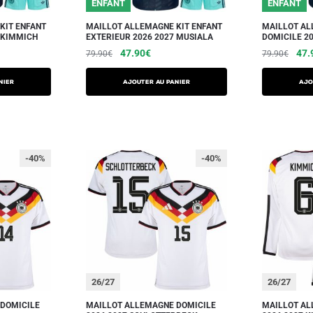
ENFANT
ENFANT
KIT ENFANT
MAILLOT ALLEMAGNE KIT ENFANT
MAILLOT AL
 KIMMICH
EXTERIEUR 2026 2027 MUSIALA
DOMICILE 20
47.90
€
47.
79.90
€
79.90
€
NIER
AJOUTER AU PANIER
AJO
-40%
-40%
26/27
26/27
DOMICILE
MAILLOT ALLEMAGNE DOMICILE
MAILLOT AL