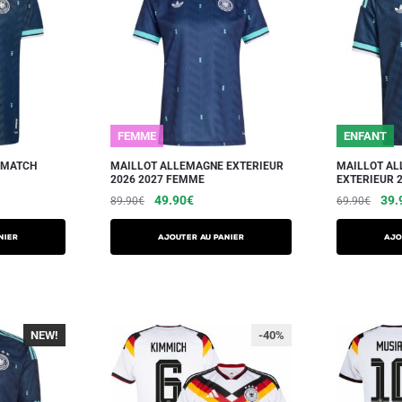
FEMME
ENFANT
 MATCH
MAILLOT ALLEMAGNE EXTERIEUR
MAILLOT AL
2026 2027 FEMME
EXTERIEUR 2
49.90
€
39.
89.90
€
69.90
€
NIER
AJOUTER AU PANIER
AJO
NEW!
-40%
-40%