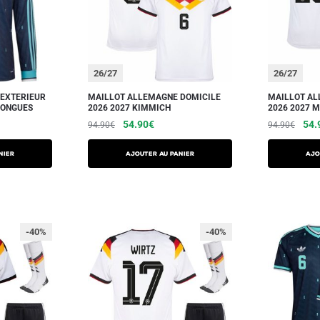
26/27
26/27
EXTERIEUR
MAILLOT ALLEMAGNE DOMICILE
MAILLOT AL
LONGUES
2026 2027 KIMMICH
2026 2027 
54.90
€
54.
94.90
€
94.90
€
NIER
AJOUTER AU PANIER
AJO
-40%
-40%