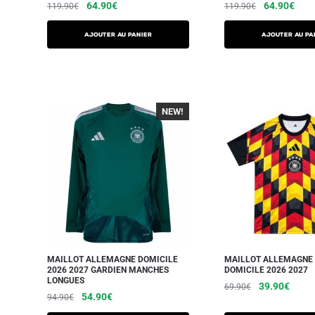
64.90
€
64.90
€
119.90
€
119.90
€
AJOUTER AU PANIER
AJOUTER AU PA
NEW!
-40%
MAILLOT ALLEMAGNE DOMICILE
MAILLOT ALLEMAGNE
2026 2027 GARDIEN MANCHES
DOMICILE 2026 2027
LONGUES
39.90
€
69.90
€
54.90
€
94.90
€