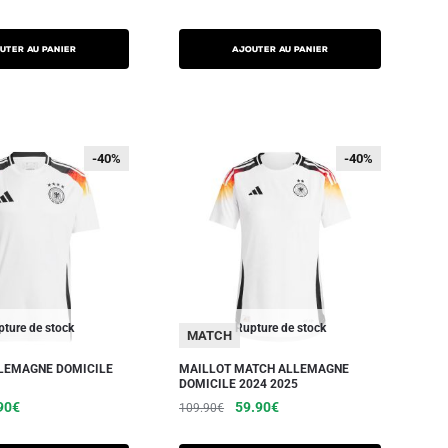
UTER AU PANIER
AJOUTER AU PANIER
-40%
-40%
-40%
-40%
ture de stock
Rupture de stock
MATCH
LEMAGNE DOMICILE
MAILLOT MATCH ALLEMAGNE
DOMICILE 2024 2025
90
€
59.90
€
109.90
€