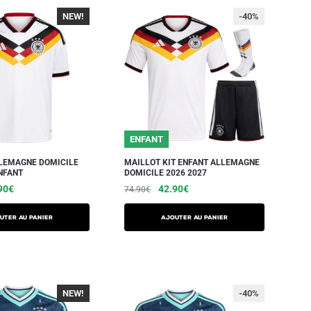
NEW!
-40%
-40%
ENFANT
LEMAGNE DOMICILE
MAILLOT KIT ENFANT ALLEMAGNE
NFANT
DOMICILE 2026 2027
90
€
42.90
€
74.90
€
UTER AU PANIER
AJOUTER AU PANIER
NEW!
-40%
-40%