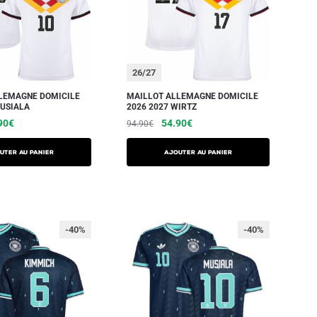
26/27
LEMAGNE DOMICILE
MAILLOT ALLEMAGNE DOMICILE
MUSIALA
2026 2027 WIRTZ
90
€
54.90
€
94.90
€
UTER AU PANIER
AJOUTER AU PANIER
-40%
-40%