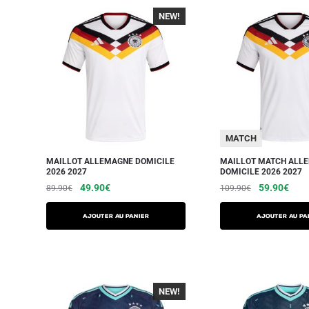
NEW!
-40%
MATCH
MAILLOT ALLEMAGNE DOMICILE
MAILLOT MATCH ALL
2026 2027
DOMICILE 2026 2027
49.90
€
59.90
€
89.90
€
109.90
€
AJOUTER AU PANIER
AJOUTER AU PA
NEW!
-40%